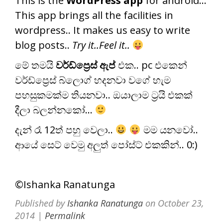
This is the
WordPress app
for android…
This app brings all the facilities in
wordpress.. It makes us easy to write
blog posts..
Try it..Feel it..
මේ තමයි
වර්ඩ්ප්‍රෙස් ඇප්
එක.. pc එකෙන්
වර්ඩ්ප්‍රෙස් බ්ලොග් හදනවා වගේ හැම
පහසුකමක්ම තියනවා.. ඔයාලාම ට්‍රයි එකක්
දීලා බලන්නකෝ…
දැන් රෑ 12ත් පහු වෙලා..
මම යනවෝ..
ආයේ සෙට් වෙමු අලුත් පෝස්ට් එකකින්.. 0:)
©Ishanka Ranatunga
Published by
Ishanka Ranatunga
on
October 23,
2014
|
Permalink