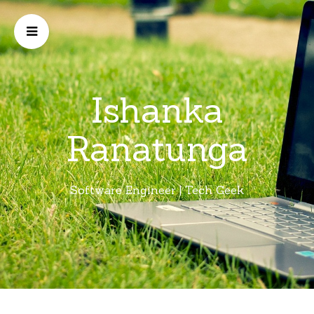
Ishanka
Ranatunga
Software Engineer | Tech Geek