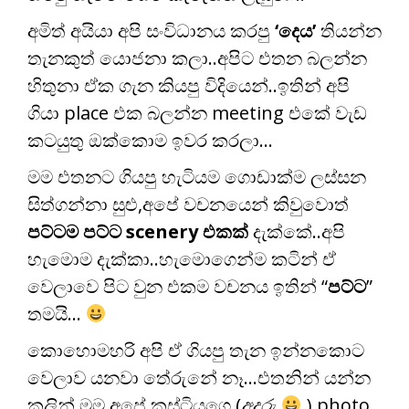
අමිත් අයියා අපි සංවිධානය කරපු
‘දෙය’
තියන්න
තැනකුත් යොජනා කලා..අපිට එතන බලන්න
හිතුනා ඒක ගැන කියපු විදියෙන්..ඉතින් අපි
ගියා place එක බලන්න meeting එකේ වැඩ
කටයුතු ඔක්කොම ඉවර කරලා…
මම එතනට ගියපු හැටියම ගොඩාක්ම ලස්සන
සිත්ගන්නා සුළු,අපේ වචනයෙන් කිවුවොත්
පට්ටම පට්ට scenery එකක්
දැක්කේ..අපි
හැමොම දැක්කා..හැමොගෙන්ම කටින් ඒ
වෙලාවෙ පිට වුන එකම වචනය ඉතින් “
පට්ට
”
තමයි…
කොහොමහරි අපි ඒ ගියපු තැන ඉන්නකොට
වෙලාව යනවා තේරුනේ නෑ…එතනින් යන්න
කලින් මම අපේ කස්ටියගෙ (
අදුරු
) photo