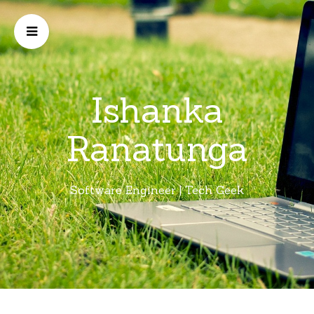
Ishanka
Ranatunga
Software Engineer | Tech Geek