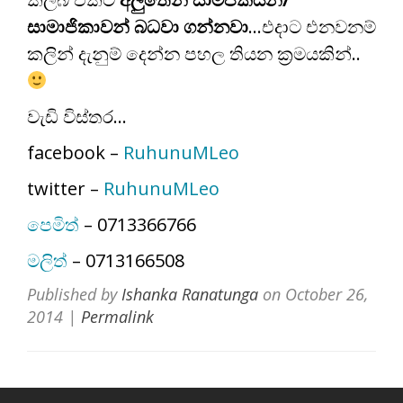
සාමාජිකාවන් බධවා ගන්නවා
…එදාට එනවනම්
කලින් දැනුම් දෙන්න පහල තියන ක්‍රමයකින්..
වැඩි විස්තර…
facebook –
RuhunuMLeo
twitter –
RuhunuMLeo
පෙමිත්
– 0713366766
මලිත්
– 0713166508
Published by
Ishanka Ranatunga
on
October 26,
2014
|
Permalink