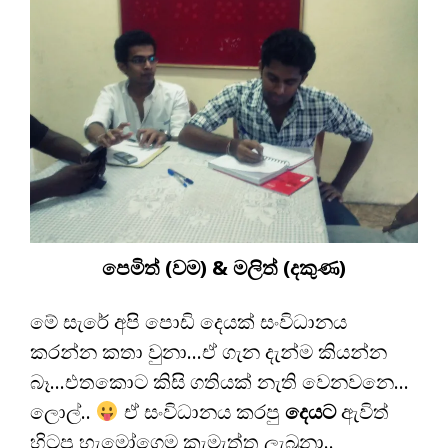
පෙමිත් (වම) & මලිත් (දකුණ)
මේ සැරේ අපි පොඩි දෙයක් සංවිධානය
කරන්න කතා වුනා…ඒ ගැන දැන්ම කියන්න
බෑ…එතකොට කිසි ගතියක් නැති වෙනවනෙ…
ලොල්..
ඒ සංවිධානය කරපු
දෙයට
ඇවිත්
හිටපු හැමෝගෙම කැමැත්ත ලැබුනා..