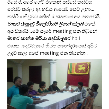
ඊයේ රෑ අපේ ගෙට් එකෙන් පස්සේ කස්ටිය
රෙස්ට් කරලා අද හවස ආයෙම සෙට් උනා…
කස්ටිය කිවුවට ඉතින් ඔක්කොම අය නෙවෙයි,
මාතර රුහුණු මිලේනියම් ලියෝ ක්ලබ්
එකේ
අය විතරයි…මේ සැරේ meeting එක තිබුනේ
මාතර සාන්ත මරියා දෙව්මැදුරෙ
hall
එකක..දෙව්මැදුරෙ හිටපු සහෝදරයෙක් අපිට
උදව් කලා අපේ meeting එක තියන්න..