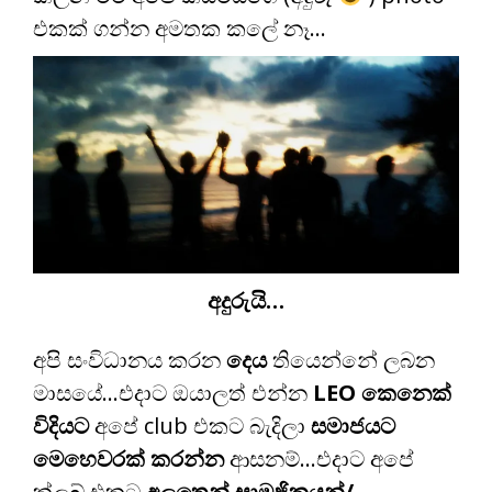
එකක් ගන්න අමතක කලේ නෑ…
අදුරුයි…
අපි සංවිධානය කරන
දෙය
තියෙන්නේ ලබන
මාසයේ…එදාට ඔයාලත් එන්න
LEO කෙනෙක්
විදියට
අපේ club එකට බැදිලා
සමාජයට
මෙහෙවරක් කරන්න
ආසනම්…එදාට අපේ
ක්ලබ් එකට
අලුතෙන් සාමජිකයන්/