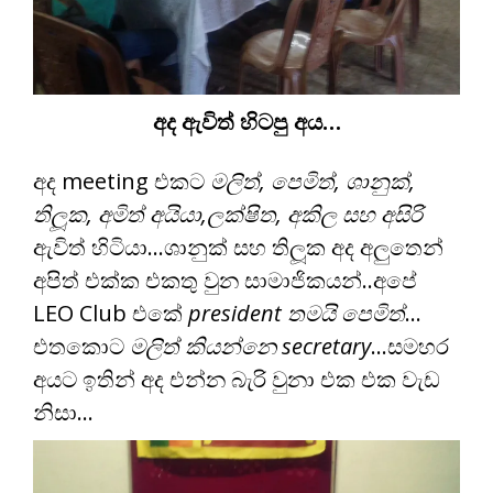
අද ඇවිත් හිටපු අය…
අද meeting එකට
මලිත්, පෙමිත්, ශානුක්,
තිලූක, අමිත් අයියා,ලක්ෂිත, අකිල සහ අසිරි
ඇවිත් හිටියා…ශානුක් සහ තිලූක අද අලුතෙන්
අපිත් එක්ක එකතු වුන සාමාජිකයන්..අපේ
LEO Club එකේ
president තමයි පෙමිත්
…
එතකොට
මලිත් කියන්නෙ secretary
…සමහර
අයට ඉතින් අද එන්න බැරි වුනා එක එක වැඩ
නිසා…