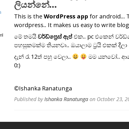
ලියන්නේ…
s
This is the
WordPress app
for android… Th
wordpress.. It makes us easy to write blog
il
මේ තමයි
වර්ඩ්ප්‍රෙස් ඇප්
එක.. pc එකෙන් වර්ඩ්ප
පහසුකමක්ම තියනවා.. ඔයාලාම ට්‍රයි එකක් 
දැන් රෑ 12ත් පහු වෙලා..
මම යනවෝ.. ආයේ 
0:)
©Ishanka Ranatunga
Published by
Ishanka Ranatunga
on
October 23, 2