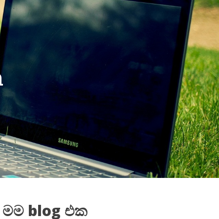
a
 මම blog එක