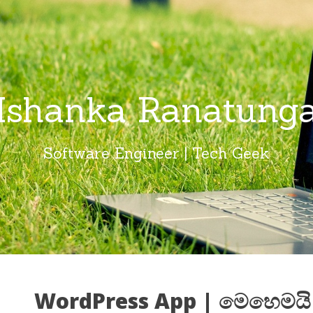
Ishanka Ranatung
Software Engineer | Tech Geek
WordPress App | මෙහෙමයි