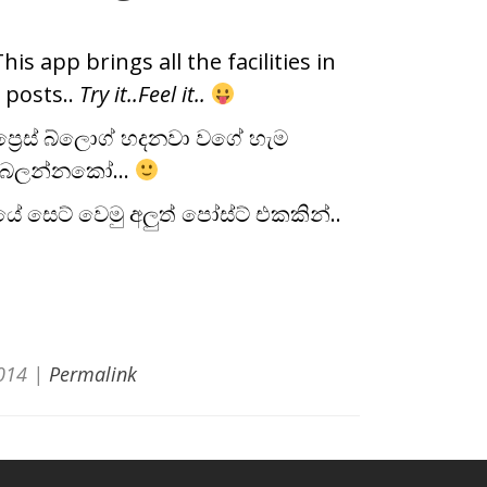
is app brings all the facilities in
 posts..
Try it..Feel it..
්‍රෙස් බ්ලොග් හදනවා වගේ හැම
දීලා බලන්නකෝ…
සෙට් වෙමු අලුත් පෝස්ට් එකකින්..
014
|
Permalink