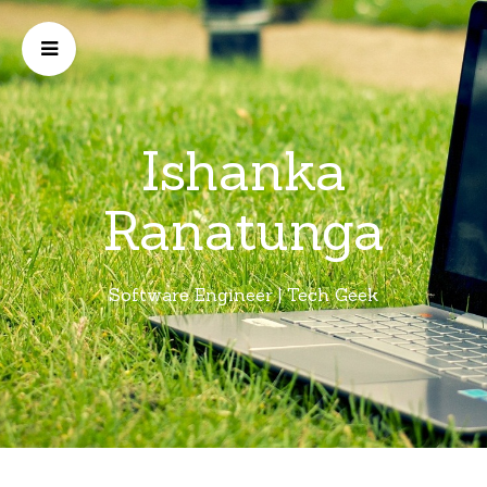
Ishanka
Ranatunga
Software Engineer | Tech Geek