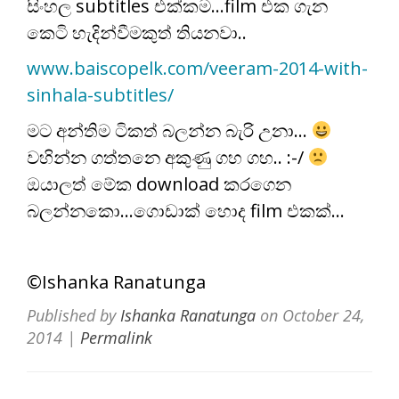
සිංහල subtitles එක්කම…film එක ගැන
කෙටි හැදින්වීමකුත් තියනවා..
www.baiscopelk.com/veeram-2014-with-
sinhala-subtitles/
මට අන්තිම ටිකත් බලන්න බැරි උනා…
වහින්න ගත්තනෙ අකුණු ගහ ගහ.. :-/
ඔයාලත් මේක download කරගෙන
බලන්නකො…ගොඩාක් හොද film එකක්…
©Ishanka Ranatunga
Published by
Ishanka Ranatunga
on
October 24,
2014
|
Permalink