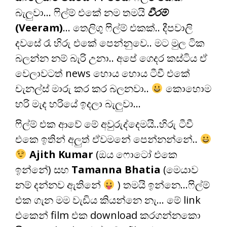
බැලුවා… ෆිල්ම් එකේ නම තමයි
වීරම්
(Veeram)
… තෙලිගු ෆිල්ම් එකක්.. දීපවාලි
දවසේ රෑ හිරු එකේ පෙන්නුවෙ.. මට මුල ටික
බලන්න නම් බැරි උනා.. අපේ ගෙදර කස්ටිය ඒ
වෙලාවටත් news හොය හොය ටීවී එකේ
චැනල්ස් මාරු කර කර බලනවා..
කොහොම
හරි මැද හරියේ ඉදලා බැලුවා…
ෆිල්ම් එක ආවේ මේ අවුරුද්දෙමයි..හිරු ටීවී
එකෙ ඉතින් අලුත් ඒවමනේ පෙන්නන්නේ..
Ajith Kumar
(ඔය ෆොටෝ එකෙ
ඉන්නේ) සහ
Tamanna Bhatia
(මෙයාව
නම් දන්නව ඇතිනේ
) තමයි ඉන්නෙ…ෆිල්ම්
එක ගැන මම වැඩිය කියන්නෙ නැ… මේ link
එකෙන් film එක download කරගන්නකො