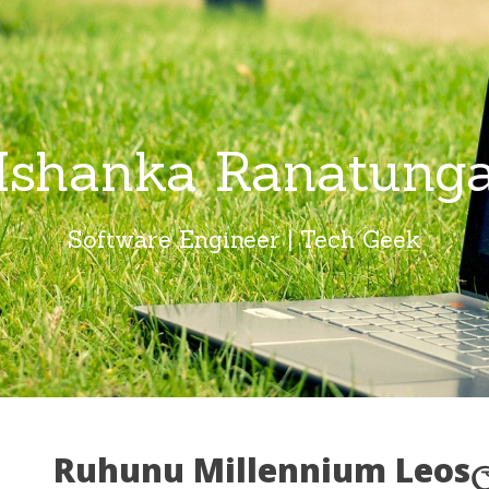
Ishanka Ranatung
Software Engineer | Tech Geek
Ruhunu Millennium Leosල