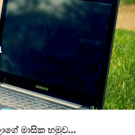
a
ාගේ මාසික හමුව…