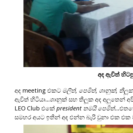
අද ඇවිත් හිට
අද meeting එකට
මලිත්, පෙමිත්, ශානුක්, තිලූ
ඇවිත් හිටියා…ශානුක් සහ තිලූක අද අලුතෙන් අ
LEO Club එකේ
president තමයි පෙමිත්
…එත
සමහර අයට ඉතින් අද එන්න බැරි වුනා එක එක 