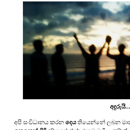
අදුරුයි
අපි සංවිධානය කරන
දෙය
තියෙන්නේ ලබන මා