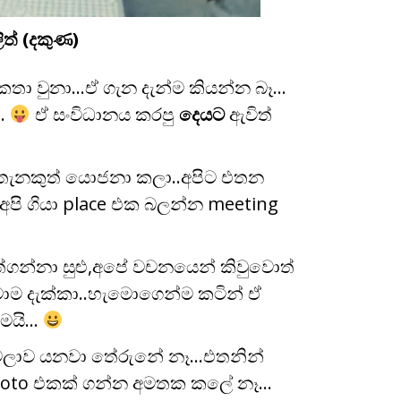
ිත් (දකුණ)
කතා වුනා…ඒ ගැන දැන්ම කියන්න බෑ…
.
ඒ සංවිධානය කරපු
දෙයට
ඇවිත්
තැනකුත් යොජනා කලා..අපිට එතන
 අපි ගියා place එක බලන්න meeting
්ගන්නා සුළු,අපේ වචනයෙන් කිවුවොත්
ොම දැක්කා..හැමොගෙන්ම කටින් ඒ
තමයි…
ෙලාව යනවා තේරුනේ නෑ…එතනින්
hoto එකක් ගන්න අමතක කලේ නෑ…