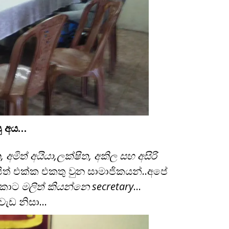
පු අය…
ක, අමිත් අයියා,ලක්ෂිත, අකිල සහ අසිරි
පිත් එක්ක එකතු වුන සාමාජිකයන්..අපේ
කොට
මලිත් කියන්නෙ secretary
…
වැඩ නිසා…