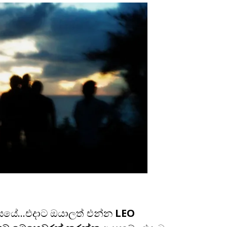
…
සයේ…එදාට ඔයාලත් එන්න
LEO