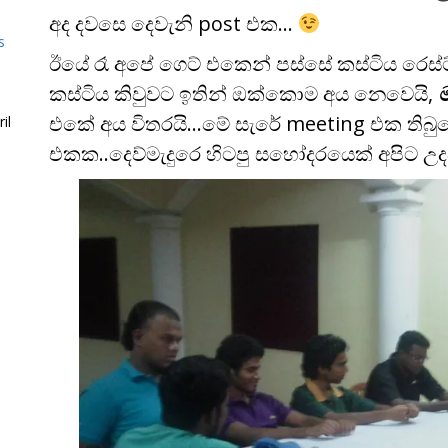
අද දවසෙ දෙවැනි post එක…
s
ඊයේ රෑ අපේ ගෙට් එකෙන් පස්සේ කස්ටිය රෙස
කස්ටිය කිවුවට ඉතින් ඔක්කොම අය නෙවෙයි,
ම
එකේ අය විතරයි…මේ සැරේ meeting එක තිබ
il
එකක..දෙව්මැදුරෙ හිටපු සහෝදරයෙක් අපිට උද