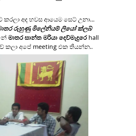
්ට් කරලා අද හවස ආයෙම සෙට් උනා…
ාතර රුහුණු මිලේනියම් ලියෝ ක්ලබ්
ුනේ
මාතර සාන්ත මරියා දෙව්මැදුරෙ
hall
ව් කලා අපේ meeting එක තියන්න..