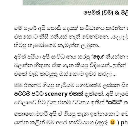
පෙමිත් (වම) & මල
මේ සැරේ අපි පොඩි දෙයක් සංවිධානය කරන්න 
එතකොට කිසි ගතියක් නැති වෙනවනෙ…ලොල්.
හිටපු හැමෝගෙම කැමැත්ත ලැබුනා..
අමිත් අයියා අපි සංවිධානය කරපු
‘දෙය’
තියන්න 
බලන්න හිතුනා ඒක ගැන කියපු විදියෙන්..ඉතින්
එකේ වැඩ කටයුතු ඔක්කොම ඉවර කරලා…
මම එතනට ගියපු හැටියම ගොඩාක්ම ලස්සන සිත
පට්ටම පට්ට scenery එකක්
දැක්කේ..අපි හැම
වෙලාවෙ පිට වුන එකම වචනය ඉතින් “
පට්ට
” 
කොහොමහරි අපි ඒ ගියපු තැන ඉන්නකොට ව
යන්න කලින් මම අපේ කස්ටියගෙ (
අදුරු
) p